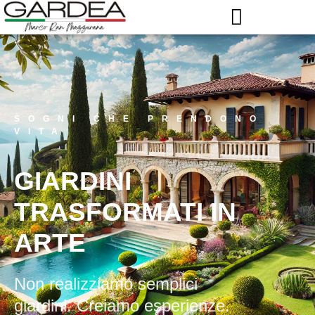
SOGNI CHE PRENDONO
VITA
GIARDINI
TRASFORMATI IN
ARTE
Non realizziamo semplici
giardini.
Creiamo esperienze.